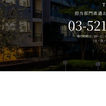
T
担当部門直通
03-52
受付時間10：00～12：0
（土・日・