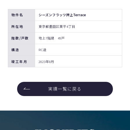
物件名
シーズンフラッツ押上Terrace
所在地
東京都墨田区業平4丁目
階数/戸数
地上7階建 49戸
構造
RC造
竣工年月
2023年8月
実績一覧に戻る